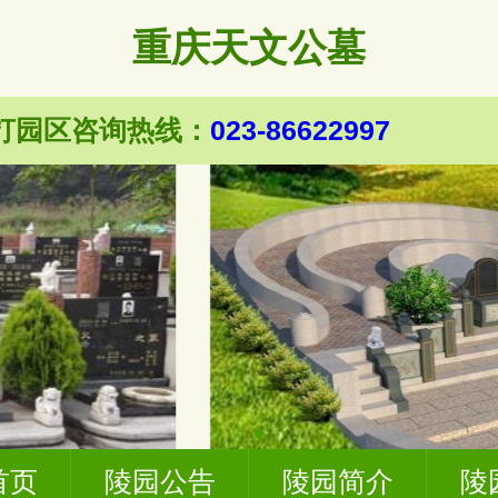
重庆天文公墓
023-86622997
打园区咨询热线：
首页
陵园公告
陵园简介
陵