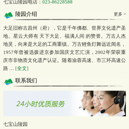
七宝山陵园电话：
023-86228588
陵园介绍
更多 >
大足旧称古昌州（府），它是千年佛都、世界文化遗产圣
地。星云大师有 天下大足、福满人间 的赞誉。万古人杰
地灵，向来是大足的工商重镇。万古鲤鱼灯舞远近闻名，
1957年曾被选拨进京参加国庆文艺汇演，2002年荣获重
庆市非物质文化遗产认证。随着渝蓉高速、市三环高速公
路 …
[全文]
联系我们
七宝山陵园