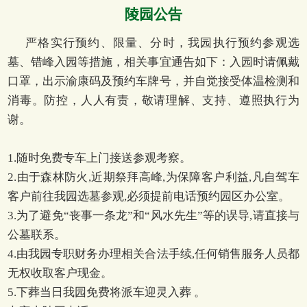
陵园公告
严格实行预约、限量、分时，我园执行预约参观选
墓、错峰入园等措施，相关事宜通告如下：入园时请佩戴
口罩，出示渝康码及预约车牌号，并自觉接受体温检测和
消毒。防控，人人有责，敬请理解、支持、遵照执行为
谢。
1.随时免费专车上门接送参观考察。
2.由于森林防火,近期祭拜高峰,为保障客户利益,凡自驾车
客户前往我园选墓参观,必须提前电话预约园区办公室。
3.为了避免“丧事一条龙”和“风水先生”等的误导,请直接与
公墓联系。
4.由我园专职财务办理相关合法手续,任何销售服务人员都
无权收取客户现金。
5.下葬当日我园免费将派车迎灵入葬 。