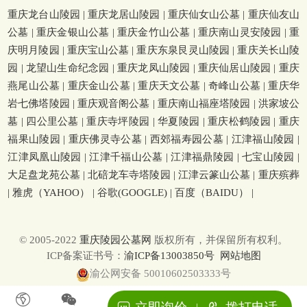
重庆龙台山陵园
|
重庆龙居山陵园
|
重庆仙女山公墓
|
重庆仙友山
公墓
|
重庆金银山公墓
|
重庆金竹山公墓
|
重庆南山灵安陵园
|
重
庆明月陵园
|
重庆宝山公墓
|
重庆东泉艮灵山陵园
|
重庆关长山陵
园
|
龙望山生命纪念园
|
重庆龙凤山陵园
|
重庆仙居山陵园
|
重庆
燕尾山公墓
|
重庆金山公墓
|
重庆天文公墓
|
奇峰山公墓
|
重庆华
岩七佛塔陵园
|
重庆观音阁公墓
|
重庆南山福座塔陵园
|
洪家坡公
墓
|
四公里公墓
|
重庆寺坪陵园
|
华夏陵园
|
重庆松鹤陵园
|
重庆
福果山陵园
|
重庆佛灵寺公墓
|
西郊福寿园公墓
|
江津福山陵园
|
江津凤凰山陵园
|
江津千福山公墓
|
江津福鼎陵园
|
七宝山陵园
|
大足盘龙苑公墓
|
北碚龙车寺塔陵园
|
江津云篆山公墓
|
重庆殡葬
|
雅虎（YAHOO）
|
谷歌(GOOGLE)
|
百度（BAIDU）
|
© 2005-2022
重庆陵园公墓网
版权所有，并保留所有权利。
ICP备案证书号：
渝ICP备13003850号
网站地图
渝公网安备 50010602503333号