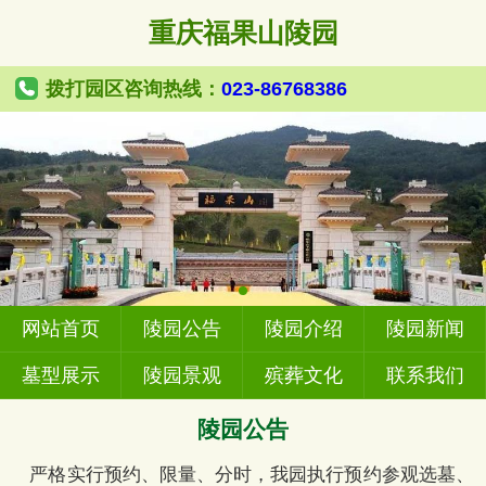
重庆福果山陵园
拨打园区咨询热线：
023-86768386
网站首页
陵园公告
陵园介绍
陵园新闻
墓型展示
陵园景观
殡葬文化
联系我们
陵园公告
严格实行预约、限量、分时，我园执行预约参观选墓、