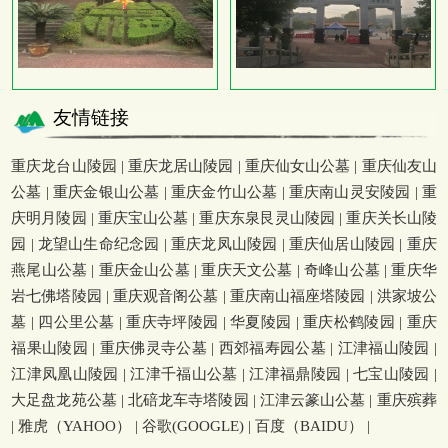
友情链接
重庆龙台山陵园
|
重庆龙居山陵园
|
重庆仙女山公墓
|
重庆仙友山
公墓
|
重庆金银山公墓
|
重庆金竹山公墓
|
重庆南山灵安陵园
|
重
庆明月陵园
|
重庆宝山公墓
|
重庆东泉艮灵山陵园
|
重庆关长山陵
园
|
龙望山生命纪念园
|
重庆龙凤山陵园
|
重庆仙居山陵园
|
重庆
燕尾山公墓
|
重庆金山公墓
|
重庆天文公墓
|
奇峰山公墓
|
重庆华
岩七佛塔陵园
|
重庆观音阁公墓
|
重庆南山福座塔陵园
|
洪家坡公
墓
|
四公里公墓
|
重庆寺坪陵园
|
华夏陵园
|
重庆松鹤陵园
|
重庆
福果山陵园
|
重庆佛灵寺公墓
|
西郊福寿园公墓
|
江津福山陵园
|
江津凤凰山陵园
|
江津千福山公墓
|
江津福鼎陵园
|
七宝山陵园
|
大足盘龙苑公墓
|
北碚龙车寺塔陵园
|
江津云篆山公墓
|
重庆殡葬
|
雅虎（YAHOO）
|
谷歌(GOOGLE)
|
百度（BAIDU）
|