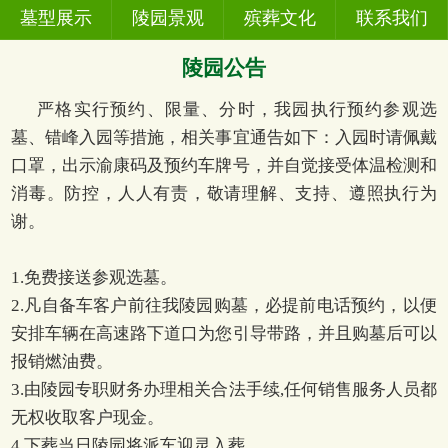
墓型展示
陵园景观
殡葬文化
联系我们
陵园公告
严格实行预约、限量、分时，我园执行预约参观选
墓、错峰入园等措施，相关事宜通告如下：入园时请佩戴
口罩，出示渝康码及预约车牌号，并自觉接受体温检测和
消毒。防控，人人有责，敬请理解、支持、遵照执行为
谢。
1.免费接送参观选墓。
2.凡自备车客户前往我陵园购墓，必提前电话预约，以便
安排车辆在高速路下道口为您引导带路，并且购墓后可以
报销燃油费。
3.由陵园专职财务办理相关合法手续,任何销售服务人员都
无权收取客户现金。
4.下葬当日陵园将派车迎灵入葬。