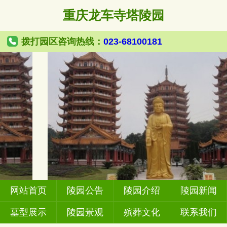
重庆龙车寺塔陵园
拨打园区咨询热线：
023-68100181
网站首页
陵园公告
陵园介绍
陵园新闻
墓型展示
陵园景观
殡葬文化
联系我们